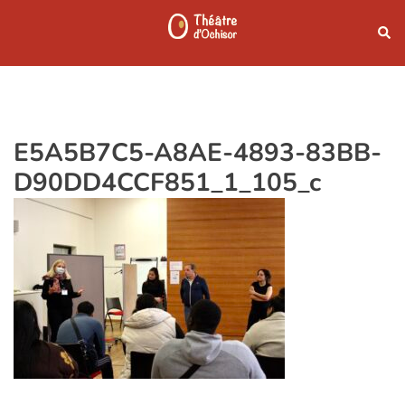
Aller
Rech
au
contenu
E5A5B7C5-A8AE-4893-83BB-
D90DD4CCF851_1_105_c