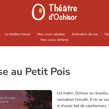
Le théâtre forum
Nos cours adultes
Animation de rue
No
Nos cours enfants
se au Petit Pois
Un matin, Ochisor se réveille
sensation l’envahi. Il ne se so
ni d’avoir fait de cauchemars.