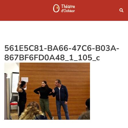
Aller
Rech
au
contenu
561E5C81-BA66-47C6-B03A-
867BF6FD0A48_1_105_c