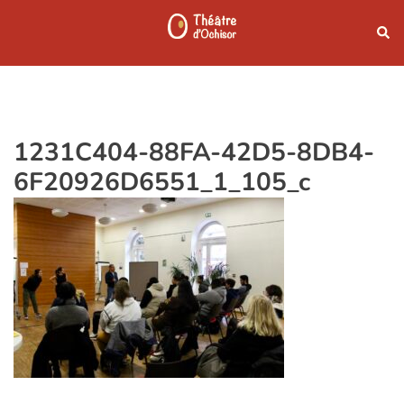
Aller
Rech
au
contenu
1231C404-88FA-42D5-8DB4-
6F20926D6551_1_105_c