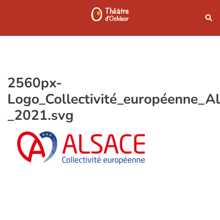
Aller
Rech
au
contenu
2560px-
Logo_Collectivité_européenne_A
_2021.svg