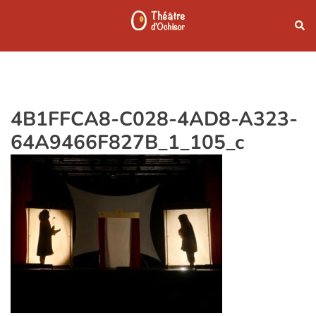
Aller
Rech
au
contenu
4B1FFCA8-C028-4AD8-A323-
64A9466F827B_1_105_c