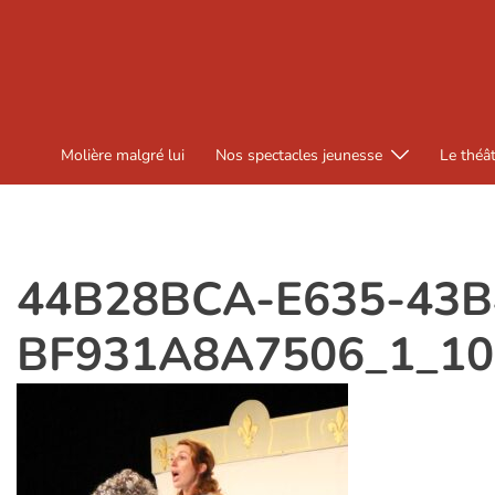
Aller
au
contenu
Molière malgré lui
Nos spectacles jeunesse
Le théâ
44B28BCA-E635-43B
BF931A8A7506_1_10