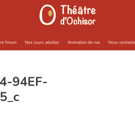
tre forum
Nos cours adultes
Animation de rue
Nous contacte
4-94EF-
5_c