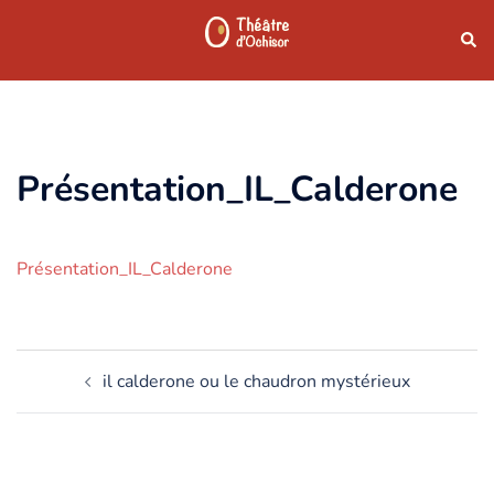
Aller
Rech
au
contenu
Présentation_IL_Calderone
Présentation_IL_Calderone
Navigation
il calderone ou le chaudron mystérieux
d’article