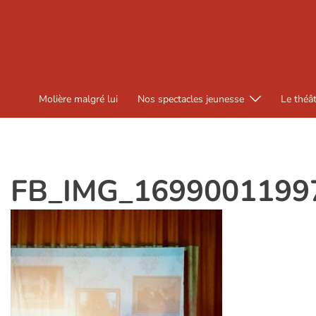
Aller
au
contenu
Molière malgré lui
Nos spectacles jeunesse
Le théâ
FB_IMG_1699001199