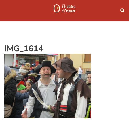
Aller
Rech
au
contenu
IMG_1614